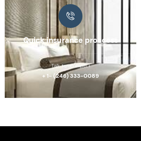
Quick insurance proccess
Talk to an expert
+ 1- (246) 333-0089