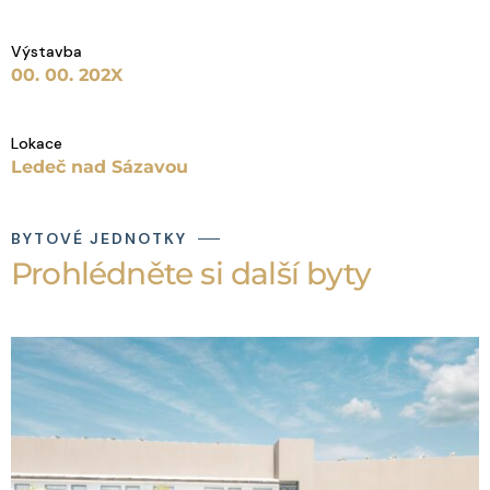
Výstavba
00. 00. 202X
Lokace
Ledeč nad Sázavou
BYTOVÉ JEDNOTKY
Prohlédněte si další byty